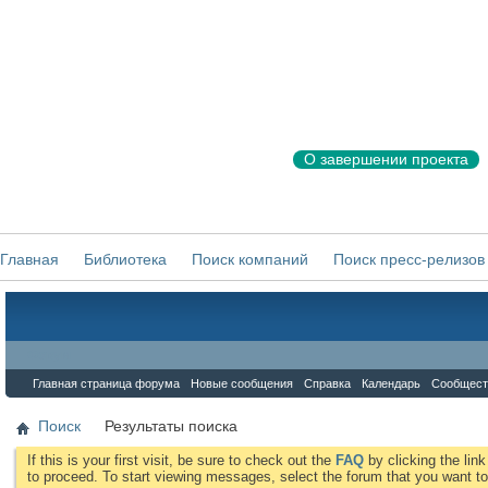
О завершении проекта
Главная
Библиотека
Поиск компаний
Поиск пресс-релизов
Форум
Главная страница форума
Новые сообщения
Справка
Календарь
Сообщест
Поиск
Результаты поиска
If this is your first visit, be sure to check out the
FAQ
by clicking the li
to proceed. To start viewing messages, select the forum that you want to 