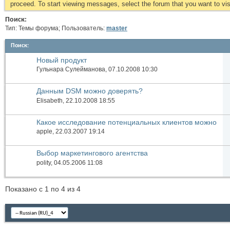
proceed. To start viewing messages, select the forum that you want to visi
Поиск:
Тип: Темы форума; Пользователь:
master
Поиск
:
Новый продукт
Гульнара Сулейманова
, 07.10.2008 10:30
Данным DSM можно доверять?
Elisabeth
, 22.10.2008 18:55
Какое исследование потенциальных клиентов можно
провести на выставке
apple
, 22.03.2007 19:14
Выбор маркетингового агентства
polity
, 04.05.2006 11:08
Показано с 1 по 4 из 4