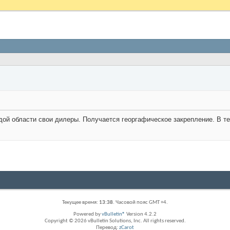
дой области свои дилеры. Получается георгафическое закрепление. В тен
Текущее время:
13:38
. Часовой пояс GMT +4.
Powered by
vBulletin®
Version 4.2.2
Copyright © 2026 vBulletin Solutions, Inc. All rights reserved.
Перевод:
zCarot