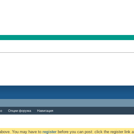
во
Опции форума
Навигация
k above. You may have to
register
before you can post: click the register link