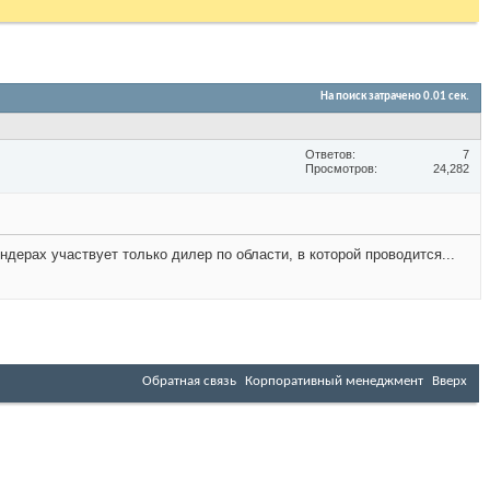
На поиск затрачено
0.01
сек.
Ответов
7
Просмотров
24,282
дерах участвует только дилер по области, в которой проводится...
Обратная связь
Корпоративный менеджмент
Вверх