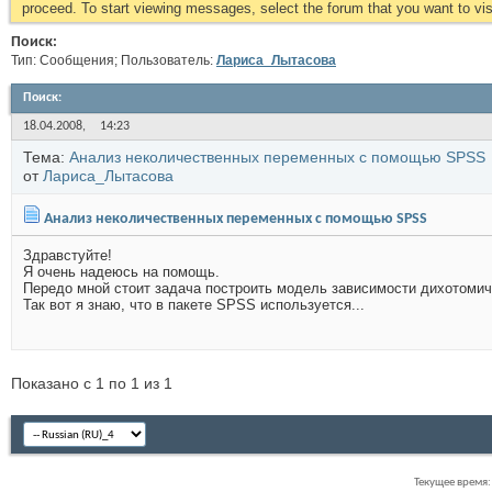
proceed. To start viewing messages, select the forum that you want to visi
Поиск:
Тип: Сообщения; Пользователь:
Лариса_Лытасова
Поиск
:
18.04.2008,
14:23
Тема:
Анализ неколичественных переменных с помощью SPSS
от
Лариса_Лытасова
Анализ неколичественных переменных с помощью SPSS
Здравстуйте!
Я очень надеюсь на помощь.
Передо мной стоит задача построить модель зависимости дихотомич
Так вот я знаю, что в пакете SPSS используется...
Показано с 1 по 1 из 1
Текущее время