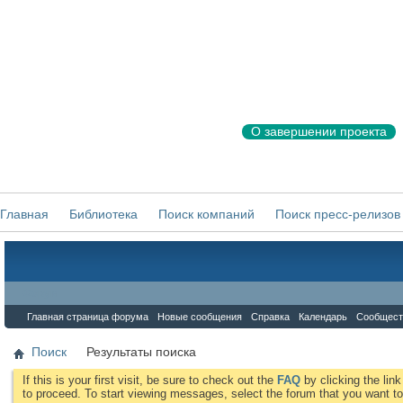
О завершении проекта
Главная
Библиотека
Поиск компаний
Поиск пресс-релизов
Форум
Главная страница форума
Новые сообщения
Справка
Календарь
Сообщест
Поиск
Результаты поиска
If this is your first visit, be sure to check out the
FAQ
by clicking the li
to proceed. To start viewing messages, select the forum that you want to 