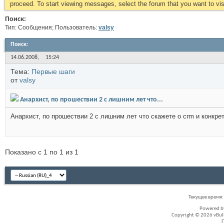
proceed. To start viewing messages, select the forum that you want to visi
Поиск:
Тип: Сообщения; Пользователь:
valsy
Поиск
:
14.06.2008,
15:24
Тема:
Первые шаги
от
valsy
Анархист, по прошествии 2 с лишним лет что...
Анархист, по прошествии 2 с лишним лет что скажете о crm и конкрет
Показано с 1 по 1 из 1
Текущее время
Powered 
Copyright © 2026 vBullet