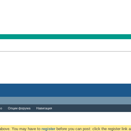
во
Опции форума
Навигация
k above. You may have to
register
before you can post: click the register link