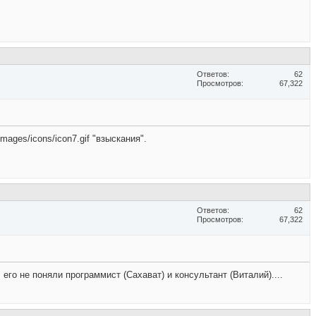
Ответов
62
Просмотров
67,322
mages/icons/icon7.gif "взыскания".
Ответов
62
Просмотров
67,322
о не поняли программист (Сахават) и консультант (Виталий)....