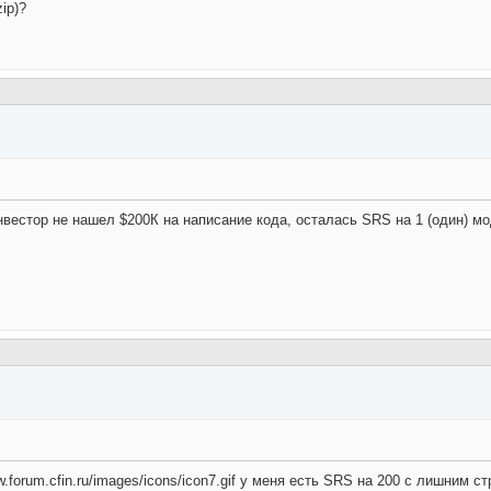
ip)?
04 инвестор не нашел $200К на написание кода, осталась SRS на 1 (один) 
orum.cfin.ru/images/icons/icon7.gif у меня есть SRS на 200 с лишним стран