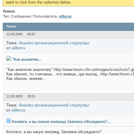
want to visit from the selection below.
Поиск:
Тип: Сообщения; Пользователь:
eliferov
Поиск
:
12.09.2009,
00:27
Тема:
Анализ организационной струкутры
от
eliferov
"Как аналитик...
"Как аналитик аналитику":http://www.forum.cfin.ru/images/icons/icon7.gi
Как обычно, ты считаешь , что знаешь, где выход...http://www.forum.cfi
Как обычно, мнение...
11.09.2009,
18:31
Тема:
Анализ организационной струкутры
от
eliferov
Коллеги, а вы какую матрицу Захмана обсуждаете?...
Коллеги, а вы какую матрицу Захмана обсуждаете?