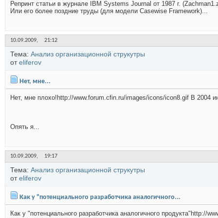
Репринт статьи в журнале IBM Systems Journal от 1987 г. (Zachman1.z
Или его более поздние труды (для модели Casewise Framework)...
10.09.2009,
21:12
Тема:
Анализ организационной струкутры
от
eliferov
Нет, мне...
Нет, мне плохо!http://www.forum.cfin.ru/images/icons/icon8.gif В 20
Опять я...
10.09.2009,
19:17
Тема:
Анализ организационной струкутры
от
eliferov
Как у "потенциального разработчика аналогичного...
Как у "потенциального разработчика аналогичного продукта"http://www.f