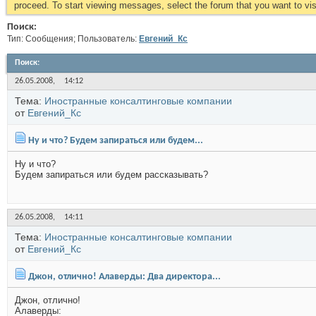
proceed. To start viewing messages, select the forum that you want to visi
Поиск:
Тип: Сообщения; Пользователь:
Евгений_Кс
Поиск
:
26.05.2008,
14:12
Тема:
Иностранные консалтинговые компании
от
Евгений_Кс
Ну и что? Будем запираться или будем...
Ну и что?
Будем запираться или будем рассказывать?
26.05.2008,
14:11
Тема:
Иностранные консалтинговые компании
от
Евгений_Кс
Джон, отлично! Алаверды: Два директора...
Джон, отлично!
Алаверды: