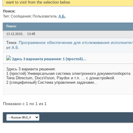
want to visit from the selection below.
Поиск:
Тип: Сообщения; Пользователь:
А.Б.
Поиск
:
13.12.2010,
13:48
Тема:
Программное обеспечение для отслеживания исполнител
от
А.Б.
Здесь 3 варианта решения: 1 (простой)...
Здесь 3 варианта решения:
1 (простой) Универсальная система электронного документооборота
Типа Ditrectum, DocsVision, Paydox и т.п. ... с донастройкой.
2 (специфичный) Система управления задачами...
Показано с 1 по 1 из 1