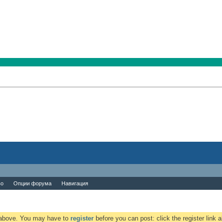
во
Опции форума
Навигация
k above. You may have to
register
before you can post: click the register link