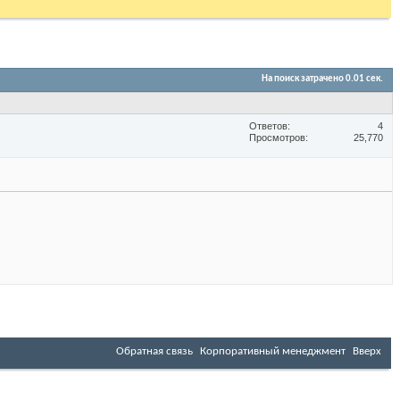
На поиск затрачено
0.01
сек.
Ответов
4
Просмотров
25,770
Обратная связь
Корпоративный менеджмент
Вверх