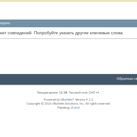
форума
 нет совпадений. Попробуйте указать другие ключевые слова.
Обратная с
Текущее время:
12:38
. Часовой пояс GMT +4.
Powered by
vBulletin®
Version 4.2.2
Copyright © 2026 vBulletin Solutions, Inc. All rights reserved.
Перевод:
zCarot