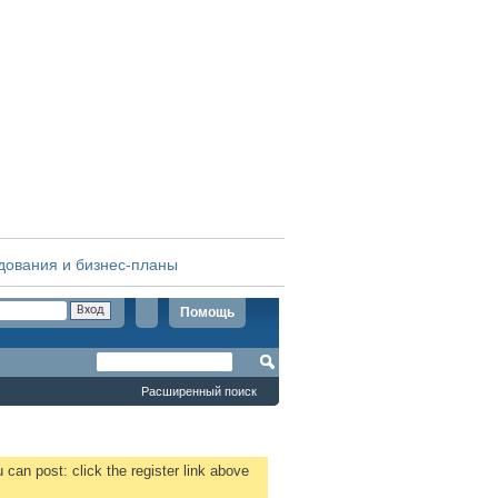
дования и бизнес-планы
Помощь
Расширенный поиск
 can post: click the register link above