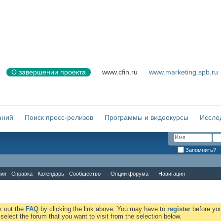
О завершении проекта
www.cfin.ru
www.marketing.spb.ru
аний
Поиск пресс-релизов
Программы и видеокурсы
Иссле
Запомнить?
ния
Справка
Календарь
Сообщество
Опции форума
Навигация
ck out the
FAQ
by clicking the link above. You may have to
register
before you
elect the forum that you want to visit from the selection below.