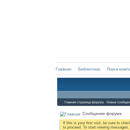
Главная
Библиотека
Поиск комп
Форум
Главная страница форума
Новые сообще
Сообщение форума
If this is your first visit, be sure to che
to proceed. To start viewing messages, s