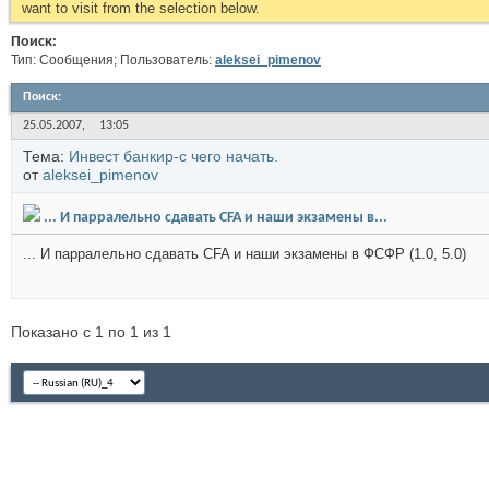
want to visit from the selection below.
Поиск:
Тип: Сообщения; Пользователь:
aleksei_pimenov
Поиск
:
25.05.2007,
13:05
Тема:
Инвест банкир-с чего начать.
от
aleksei_pimenov
... И парралельно сдавать CFA и наши экзамены в...
... И парралельно сдавать CFA и наши экзамены в ФСФР (1.0, 5.0)
Показано с 1 по 1 из 1