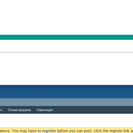
во
Опции форума
Навигация
k above. You may have to
register
before you can post: click the register link