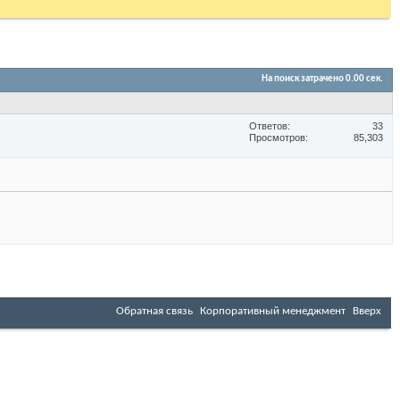
На поиск затрачено
0.00
сек.
Ответов
33
Просмотров
85,303
Обратная связь
Корпоративный менеджмент
Вверх