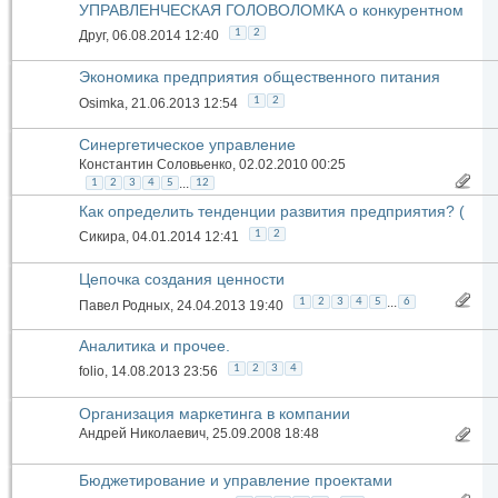
УПРАВЛЕНЧЕСКАЯ ГОЛОВОЛОМКА о конкурентном
преимуществе
1
2
Друг
, 06.08.2014 12:40
Экономика предприятия общественного питания
1
2
Osimka
, 21.06.2013 12:54
Синергетическое управление
Константин Соловьенко
, 02.02.2010 00:25
...
1
2
3
4
5
12
Как определить тенденции развития предприятия? (
разработки и интеграция )
1
2
Сикира
, 04.01.2014 12:41
Цепочка создания ценности
...
1
2
3
4
5
6
Павел Родных
, 24.04.2013 19:40
Аналитика и прочее.
1
2
3
4
folio
, 14.08.2013 23:56
Организация маркетинга в компании
Андрей Николаевич
, 25.09.2008 18:48
Бюджетирование и управление проектами