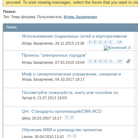
proceed. To start viewing messages, select the forum that you want to visi
Поиск:
Тип: Темы форума; Пользователь:
Игорь Захарченко
Поиск
:
Использование социальных сетей в корпоративном
управлении
...
1
2
3
4
5
14
Игорь Захарченко
, 26.11.2015 13:36
Проекты "электронных городов"
...
1
2
3
4
5
17
Игорь Захарченко
, 07.03.2010 19:04
Миф о синергетическом управлении, синергии и
синергетике
Игорь Захарченко
, 04.10.2017 18:17
Посоветуйте пожалуйста, книгу или пособие по
базовым понятиям
Артур К
, 21.07.2013 19:03
Qm: Стандарты организаций/СМК ИСО
1
2
ijkloy
, 26.03.2007 16:27
Обучение MBA и руководство проектом
1
2
Leone
, 30.04.2010 13:42