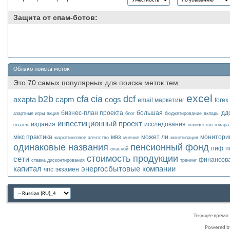
Защита от спам-ботов:
Облако поиска меток
Это 70 самых популярных для поиска меток тем
excel
b2b
cfa
cia
dcf
axapta
capm
cogs
email маркетинг
forex
бизнес-план проекта
большая
дд
азартные игры
акция
блог
бюджетирование
вклады
инвестиционный проект
издания
исследования
платеж
количество товара
мікс практика
мвз
может ли
мониторин
маркетинговое агентство
мнение
монетизация
одинаковые названия
пенсионный фонд
пиф
п
опасной
стоимость продукции
сети
финансов
ставка дисконтирования
тренинг
капитал
энергосбытовые компании
чпс
экзамен
Текущее время
Powered 