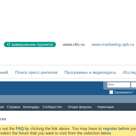
О завершении проекта
www.cfin.ru
www.marketing.spb.ru
аний
Поиск пресс-релизов
Программы и видеокурсы
Иссле
Запомнить?
ния
Справка
Календарь
Сообщество
Опции форума
Навигация
ска
ck out the
FAQ
by clicking the link above. You may have to
register
before you
elect the forum that you want to visit from the selection below.