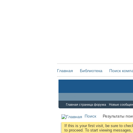
Главная
Библиотека
Поиск комп
Форум
Главная страница форума
Новые сообще
Поиск
Результаты пои
If this is your first visit, be sure to che
to proceed. To start viewing messages, s