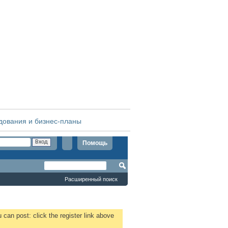
дования и бизнес-планы
Помощь
Расширенный поиск
 can post: click the register link above