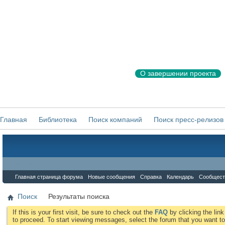
О завершении проекта
Главная
Библиотека
Поиск компаний
Поиск пресс-релизов
Форум
Главная страница форума
Новые сообщения
Справка
Календарь
Сообщест
Поиск
Результаты поиска
If this is your first visit, be sure to check out the
FAQ
by clicking the li
to proceed. To start viewing messages, select the forum that you want to 