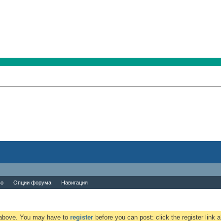
во
Опции форума
Навигация
k above. You may have to
register
before you can post: click the register link