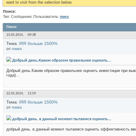
want to visit from the selection below.
Поиск:
Тип: Сообщения; Пользователь:
nwes
Поиск
:
23.05.2014,
09:38
Тема:
IRR больше 1500%
от
nwes
Добрый день.Каким образом правильнее оценить...
Добрый день.Каким образом правильнее оценить инвестиции при выво
года)...
22.05.2014,
11:59
Тема:
IRR больше 1500%
от
nwes
добрый день. в данный момент пытаемся оценить...
добрый день. в данный момент пытаемся оценить эффективность ввода