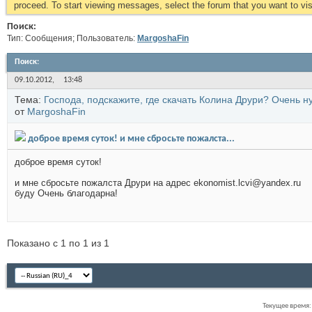
proceed. To start viewing messages, select the forum that you want to visi
Поиск:
Тип: Сообщения; Пользователь:
MargoshaFin
Поиск
:
09.10.2012,
13:48
Тема:
Господа, подскажите, где скачать Колина Друри? Очень н
от
MargoshaFin
доброе время суток! и мне сбросьте пожалста...
доброе время суток!
и мне сбросьте пожалста Друри на адрес ekonomist.lcvi@yandex.ru
буду Очень благодарна!
Показано с 1 по 1 из 1
Текущее время