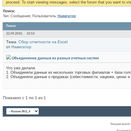
proceed. To start viewing messages, select the forum that you want to visi
Поиск:
Тип: Сообщения; Пользователь:
Навигатор
Поиск
:
22.09.2010,
22:53
Тема:
Сбор отчетности на Excel
от
Навигатор
Объединение данных из разных учетных систем
Что уже делали:
1. Объединяли данные из нескольких торговых филиалов + база голо
2. Объединяли данные о продажах (себестоимости, наценке, ценах и п
Показано с 1 по 1 из 1
Текущее время
Powered 