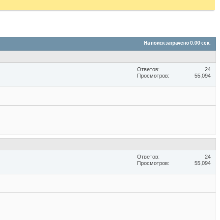
На поиск затрачено
0.00
сек.
Ответов
24
Просмотров
55,094
Ответов
24
Просмотров
55,094