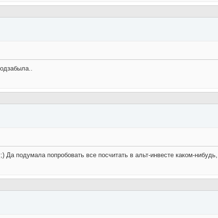
подзабыла..
му;) Да подумала попробовать все посчитать в альт-инвесте каком-нибудь