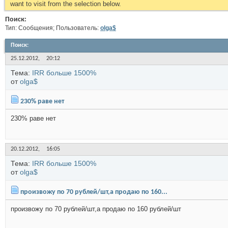
want to visit from the selection below.
Поиск:
Тип: Сообщения; Пользователь:
olga$
Поиск
:
25.12.2012,
20:12
Тема:
IRR больше 1500%
от
olga$
230% раве нет
230% раве нет
20.12.2012,
16:05
Тема:
IRR больше 1500%
от
olga$
произвожу по 70 рублей/шт,а продаю по 160...
произвожу по 70 рублей/шт,а продаю по 160 рублей/шт