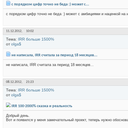
с порядком цифр точно не беда :) может с...
с порядком цифр точно не беда :) может с амбициями и наценкой на 
11.12.2012,
10:02
Тема:
IRR больше 1500%
от
olga$
не написала, IRR считала за период 18 месяцев...
не написала, IRR считала за период 18 месяцев...
08.12.2012,
21:23
Тема:
IRR больше 1500%
от
olga$
IRR 100-2000% сказка и реальность
Добрый день.
Вот и появился у меня замечательный проект, теперь нужно обоснова