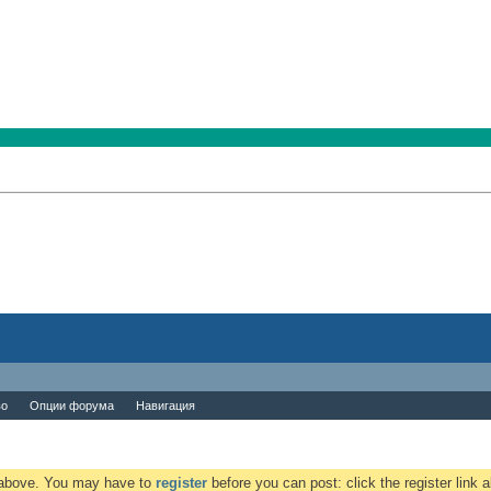
во
Опции форума
Навигация
k above. You may have to
register
before you can post: click the register link