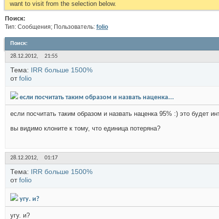
want to visit from the selection below.
Поиск:
Тип: Сообщения; Пользователь:
folio
Поиск
:
28.12.2012,
21:55
Тема:
IRR больше 1500%
от
folio
если посчитать таким образом и назвать наценка...
если посчитать таким образом и назвать наценка 95% :) это будет и
вы видимо клоните к тому, что единица потеряна?
28.12.2012,
01:17
Тема:
IRR больше 1500%
от
folio
угу. и?
угу. и?