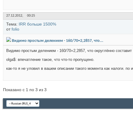
27.12.2012,
00:25
Тема:
IRR больше 1500%
от
folio
Видимо простым делением - 160/70=2,2857, что...
Видимо простым делением - 160/70=2,2857, что округлённо составит
olga$: впечатление такое, что что-то пропущено.
как-то я не уловил в вашем описании такого момента как налоги. по и
Показано с 1 по 3 из 3