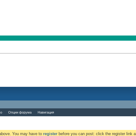
во
Опции форума
Навигация
k above. You may have to
register
before you can post: click the register link