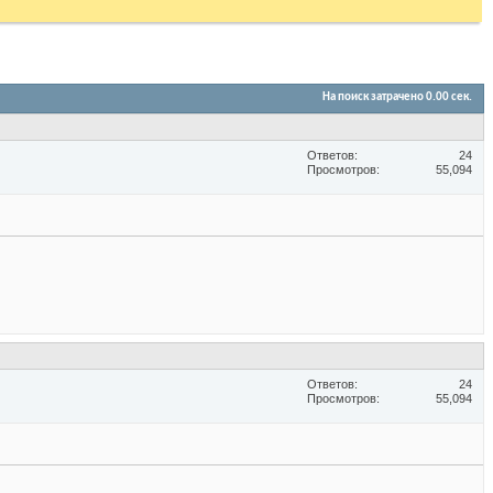
На поиск затрачено
0.00
сек.
Ответов
24
Просмотров
55,094
Ответов
24
Просмотров
55,094