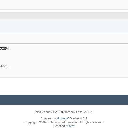
 230%.
дее...
Текущее время:
21:28
. Часовой пояс GMT +4.
Powered by
vBulletin®
Version 4.2.2
Copyright © 2026 vBulletin Solutions, Inc. All rights reserved.
Перевод:
zCarot