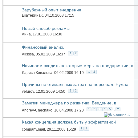
Зарубежный опыт внедрения
ЕкатеринаК
, 04.10.2008 17:15
Новый способ рекламы
Анна
, 17.01.2008 16:30
Финансовый анализ.
1
2
Alisssa
, 05.02.2009 16:37
Начинаем вводить некоторые меры на предприятии, а
работники бунтовать начали ...
1
2
Лариса Ковалева
, 06.02.2009 16:19
Причины не отимальных затрат на персонал. Нужна
помощь
1
2
velurov
, 12.01.2009 14:50
Заметки менеджера по развитию. Введение, в
хорошем смысле.
...
1
2
3
4
5
9
Andrey-Chechako
, 10.04.2008 17:23
Какая концепция должна быть у эффективной
компании?
1
2
company.mail
, 29.11.2008 15:29