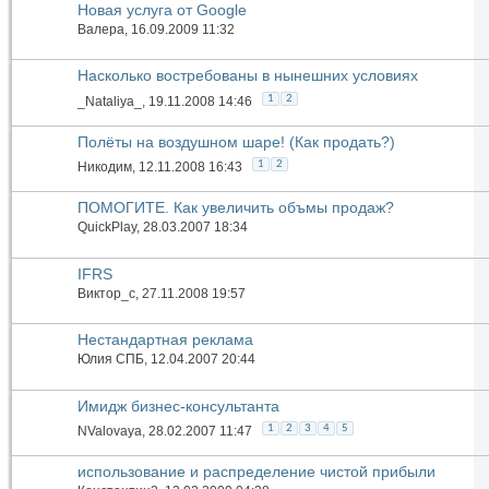
Новая услуга от Google
Валера
, 16.09.2009 11:32
Насколько востребованы в нынешних условиях
недорогие проекты автоматизации в Excel?
1
2
_Nataliya_
, 19.11.2008 14:46
Полёты на воздушном шаре! (Как продать?)
1
2
Никодим
, 12.11.2008 16:43
ПОМОГИТЕ. Как увеличить объмы продаж?
QuickPlay
, 28.03.2007 18:34
IFRS
Виктор_c
, 27.11.2008 19:57
Нестандартная реклама
Юлия СПБ
, 12.04.2007 20:44
Имидж бизнес-консультанта
1
2
3
4
5
NValovaya
, 28.02.2007 11:47
использование и распределение чистой прибыли