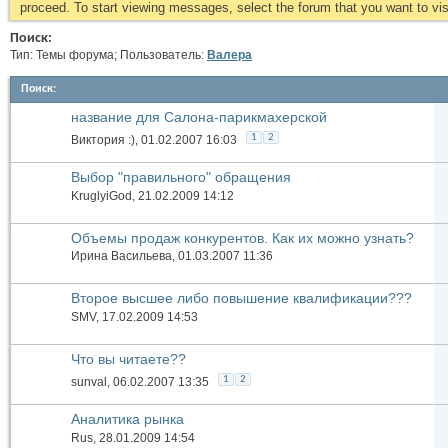
proceed. To start viewing messages, select the forum that you want to visi
Поиск:
Тип: Темы форума; Пользователь:
Валера
Поиск
:
название для Салона-парикмахерской
1
2
Виктория :)
, 01.02.2007 16:03
Выбор "правильного" обращения
KruglyiGod
, 21.02.2009 14:12
Объемы продаж конкурентов. Как их можно узнать?
Ирина Васильева
, 01.03.2007 11:36
Второе высшее либо повышение квалификации???
Помогите выбрать!
SMV
, 17.02.2009 14:53
Что вы читаете??
1
2
sunval
, 06.02.2007 13:35
Аналитика рынка
Rus
, 28.01.2009 14:54