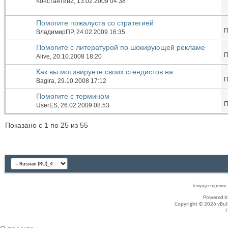
Константин2
, 13.02.2009 04:38
Помогите пожалуста со стратегией
П
ВладимирПР
, 24.02.2009 16:35
Помогите с литературой по шокирующей рекламе
П
Alive
, 20.10.2008 18:20
Как вы мотивируете своих стендистов на
П
качественную работу на стенде?
Bagira
, 29.10.2008 17:12
Помогите с термином
П
UserES
, 26.02.2009 08:53
Показано с 1 по 25 из 55
Текущее время
Powered 
Copyright © 2026 vBullet