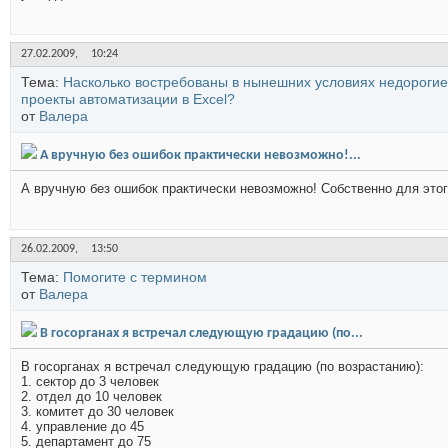
27.02.2009,
10:24
Тема:
Насколько востребованы в нынешних условиях недорогие
проекты автоматизации в Excel?
от
Валера
А вручную без ошибок практически невозможно!...
А вручную без ошибок практически невозможно! Собственно для это
26.02.2009,
13:50
Тема:
Помогите с термином
от
Валера
В госорганах я встречал следующую градацию (по...
В госорганах я встречал следующую градацию (по возрастанию):
1. сектор до 3 человек
2. отдел до 10 человек
3. комитет до 30 человек
4. управление до 45
5. департамент до 75