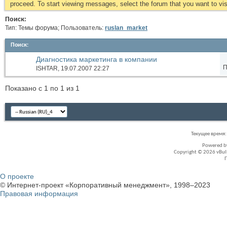
proceed. To start viewing messages, select the forum that you want to visi
Поиск:
Тип: Темы форума; Пользователь:
ruslan_market
Поиск
:
Диагностика маркетинга в компании
П
ISHTAR
, 19.07.2007 22:27
Показано с 1 по 1 из 1
Текущее время
Powered 
Copyright © 2026 vBullet
О проекте
© Интернет-проект «Корпоративный менеджмент», 1998–2023
Правовая информация