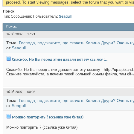
proceed. To start viewing messages, select the forum that you want to visi
Поиск:
Тип: Сообщения; Пользователь:
Seagull
Поиск
:
16.08.2007,
17:21
Тема:
Господа, подскажите, где скачать Колина Друри? Очень н
от
Seagull
Спасибо. Но Вы перед этим давали вот эту ссылку :...
Спасибо. Но Вы перед этим давали вот эту ссылку : http://up.spbland.r
Скажите пожалуйста, а почему такой большой объем файла, там gif-
16.08.2007,
00:03
Тема:
Господа, подскажите, где скачать Колина Друри? Очень н
от
Seagull
Можно повторить ? (ссылка уже битая)
Можно повторить ? (ссылка уже битая)