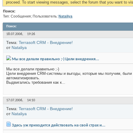
proceed. To start viewing messages, select the forum that you want to visi
Поиск:
Тип: Сообщения; Пользователь:
Nataliya
Поиск
:
18.07.2006,
19:26
Тема:
Terrasoft CRM - Внедрение!
от
Nataliya
Мы все делали правильно ;-) Цели внедрения...
Мы все делали правильно ;-)
Цели внедрения CRM-системы и выгоды, которые мы получим, были ч
автоматизировать.
Выдвигались требования как к...
17.07.2006,
14:10
Тема:
Terrasoft CRM - Внедрение!
от
Nataliya
Здесь уж приходится действовать на свой страх и...