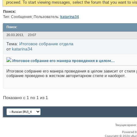
proceed. To start viewing messages, select the forum that you want to visi
Поиск:
Тип: Сообщения; Пользователь:
katarina34
Поиск
:
20.03.2013,
23:07
Тема:
Итоговое собрание отдела
от
katarina34
Итоговое собрание его манера проведения в целом...
Итоговое собрание его манера проведения в целом зависит от стиля 
собрание проведено в жестком авторитарном стиле и наоборот.
Показано с 1 по 1 из 1
Текущее время
Powered 
Copyright © 2026 vBullet