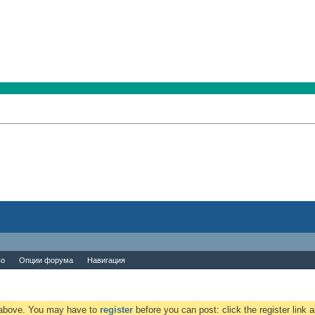
во
Опции форума
Навигация
k above. You may have to
register
before you can post: click the register link