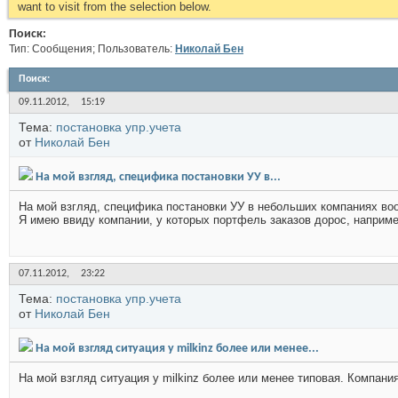
want to visit from the selection below.
Поиск:
Тип: Сообщения; Пользователь:
Николай Бен
Поиск
:
09.11.2012,
15:19
Тема:
постановка упр.учета
от
Николай Бен
На мой взгляд, специфика постановки УУ в...
На мой взгляд, специфика постановки УУ в небольших компаниях во
Я имею ввиду компании, у которых портфель заказов дорос, например
07.11.2012,
23:22
Тема:
постановка упр.учета
от
Николай Бен
На мой взгляд ситуация у milkinz более или менее...
На мой взгляд ситуация у milkinz более или менее типовая. Компания