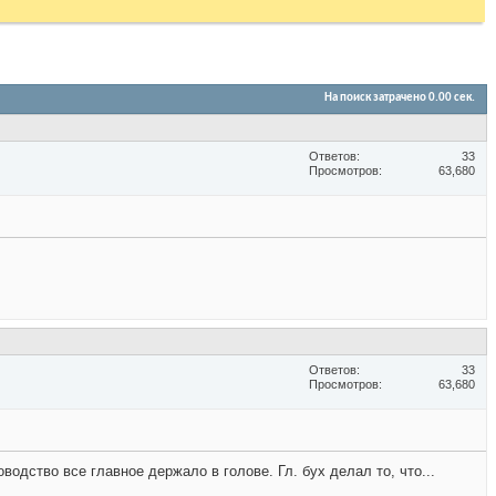
На поиск затрачено
0.00
сек.
Ответов
33
Просмотров
63,680
Ответов
33
Просмотров
63,680
водство все главное держало в голове. Гл. бух делал то, что...