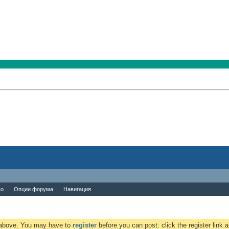
во
Опции форума
Навигация
k above. You may have to
register
before you can post: click the register link