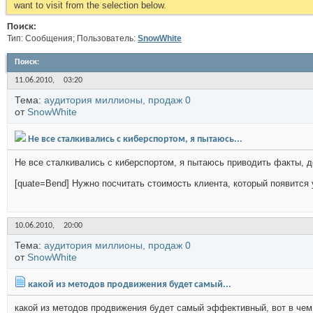
want to visit from the selection below.
Поиск:
Тип: Сообщения; Пользователь:
SnowWhite
Поиск
:
11.06.2010,
03:20
Тема:
аудитория миллионы, продаж 0
от
SnowWhite
Не все сталкивались с киберспортом, я пытаюсь...
Не все сталкивались с киберспортом, я пытаюсь приводить факты, 
[quate=Bend] Нужно посчитать стоимость клиента, который появится 
10.06.2010,
20:00
Тема:
аудитория миллионы, продаж 0
от
SnowWhite
какой из методов продвижения будет самый...
какой из методов продвижения будет самый эффективный, вот в чем в