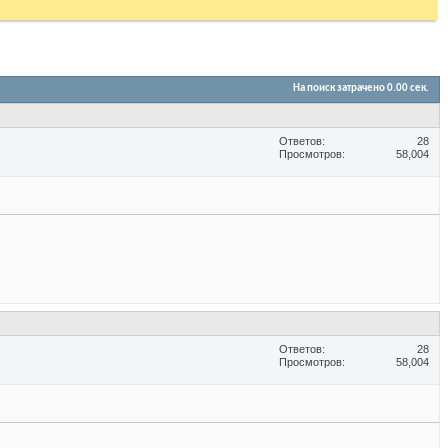
На поиск затрачено
0.00
сек.
Ответов
28
Просмотров
58,004
Ответов
28
Просмотров
58,004