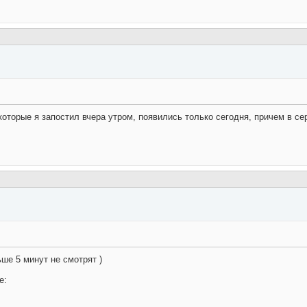
которые я запостил вчера утром, появились только сегодня, причем в се
ьше 5 минут не смотрят )
е: