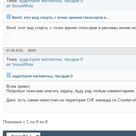
Тема:
аудитория миллионы, продаж 0
от
SnowWhite
Bend: этот вид спорта, с точки зрения спонсоров и...
Bend: этот вид спорта, с точки зрения спонсоров и рекламы ничем н
...
07.06.2010,
18:05
Тема:
аудитория миллионы, продаж 0
от
SnowWhite
аудитория миллионы, продаж 0
Всем привет,
Попробую тезисами описать задачу, буду рад любым комментариям.
Дано: есть самая известная на территории СНГ команда по Counter-str
Показано с 1 по 8 из 8