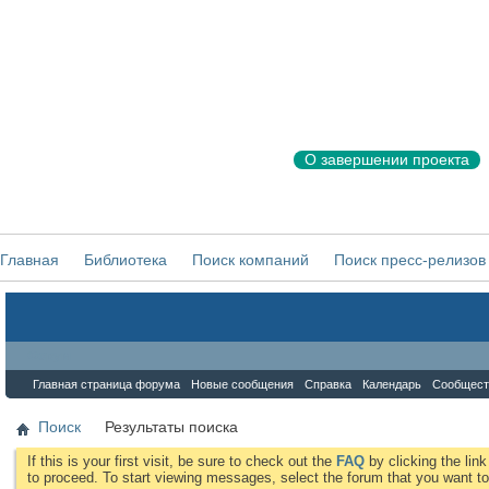
О завершении проекта
Главная
Библиотека
Поиск компаний
Поиск пресс-релизов
Форум
Главная страница форума
Новые сообщения
Справка
Календарь
Сообщест
Поиск
Результаты поиска
If this is your first visit, be sure to check out the
FAQ
by clicking the li
to proceed. To start viewing messages, select the forum that you want to 