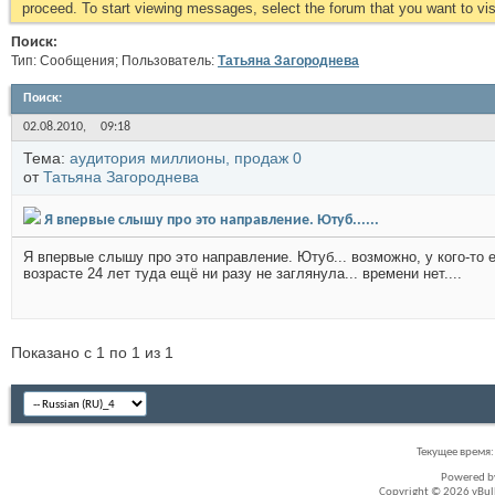
proceed. To start viewing messages, select the forum that you want to visi
Поиск:
Тип: Сообщения; Пользователь:
Татьяна Загороднева
Поиск
:
02.08.2010,
09:18
Тема:
аудитория миллионы, продаж 0
от
Татьяна Загороднева
Я впервые слышу про это направление. Ютуб......
Я впервые слышу про это направление. Ютуб... возможно, у кого-то 
возрасте 24 лет туда ещё ни разу не заглянула... времени нет....
Показано с 1 по 1 из 1
Текущее время
Powered 
Copyright © 2026 vBullet