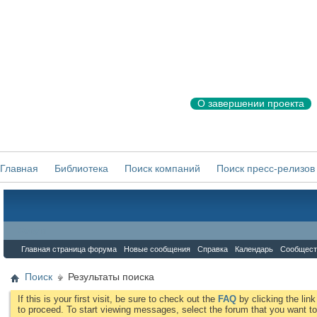
О завершении проекта
Главная
Библиотека
Поиск компаний
Поиск пресс-релизов
Форум
Главная страница форума
Новые сообщения
Справка
Календарь
Сообщест
Поиск
Результаты поиска
If this is your first visit, be sure to check out the
FAQ
by clicking the li
to proceed. To start viewing messages, select the forum that you want to 