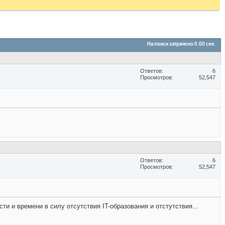
На поиск затрачено
0.00
сек.
Ответов
6
Просмотров
52,547
Ответов
6
Просмотров
52,547
ти и времени в силу отсутствия IT-образования и отстутствия...