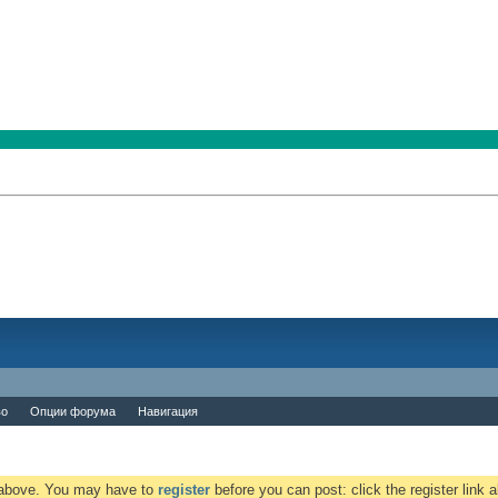
во
Опции форума
Навигация
k above. You may have to
register
before you can post: click the register link