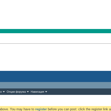
во
Опции форума
Навигация
k above. You may have to
register
before you can post: click the register link