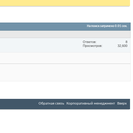
На поиск затрачено
0.01
сек.
Ответов
8
Просмотров
32,600
Обратная связь
Корпоративный менеджмент
Вверх