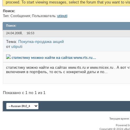
proceed. To start viewing messages, select the forum that you want to visi
Поиск:
Тип: Сообщения; Пользователь:
utiputi
Поиск
:
24.04.2008,
16:53
Тема:
Покупка-продажа акций
от
utiputi
статистику можно найти на сайтах www.rts.ru...
статистику можно найти на сайтах www.rts.ru и www.micex.ru . А вот
включения в портфель, то есть с конкретной даты и по...
Показано с 1 по 1 из 1
Текущее время
Powered 
Copyright © 2026 vBullet