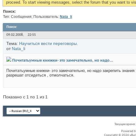
proceed. To start viewing messages, select the forum that you want to visi
Поиск:
Тип: Сообщения; Пользователь:
Nata_li
Поиск
:
09.02.2008,
22:55
Тема:
Научиться вести переговоры.
от
Nata_li
Почитатьумные книжки- это замечательно, но надо...
Почитатьумные книжки- это замечательно, но надо закрепить знания
разрешат отсидеться , отмолчаться.
Показано с 1 по 1 из 1
Текущее время
Powered 
Copyright © 2026 vBullet