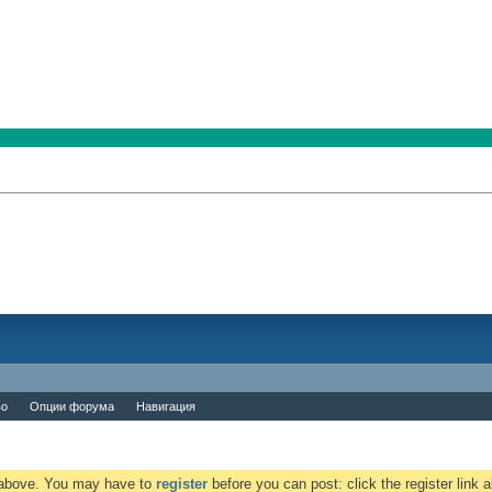
во
Опции форума
Навигация
k above. You may have to
register
before you can post: click the register link