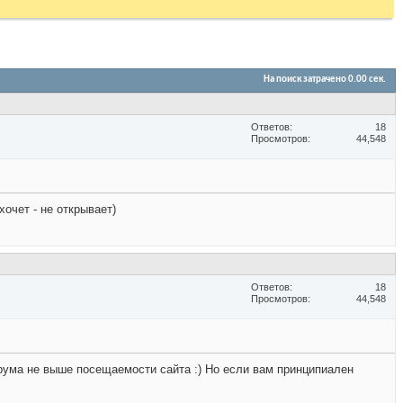
На поиск затрачено
0.00
сек.
Ответов
18
Просмотров
44,548
очет - не открывает)
Ответов
18
Просмотров
44,548
рума не выше посещаемости сайта :) Но если вам принципиален