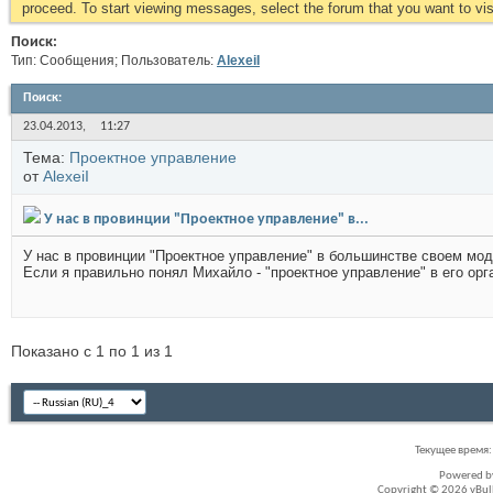
proceed. To start viewing messages, select the forum that you want to visi
Поиск:
Тип: Сообщения; Пользователь:
AlexeiI
Поиск
:
23.04.2013,
11:27
Тема:
Проектное управление
от
AlexeiI
У нас в провинции "Проектное управление" в...
У нас в провинции "Проектное управление" в большинстве своем мо
Если я правильно понял Михайло - "проектное управление" в его орг
Показано с 1 по 1 из 1
Текущее время
Powered 
Copyright © 2026 vBullet