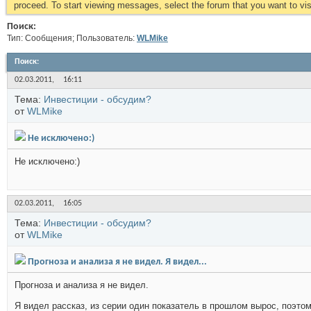
proceed. To start viewing messages, select the forum that you want to visi
Поиск:
Тип: Сообщения; Пользователь:
WLMike
Поиск
:
02.03.2011,
16:11
Тема:
Инвестиции - обсудим?
от
WLMike
Не исключено:)
Не исключено:)
02.03.2011,
16:05
Тема:
Инвестиции - обсудим?
от
WLMike
Прогноза и анализа я не видел. Я видел...
Прогноза и анализа я не видел.
Я видел рассказ, из серии один показатель в прошлом вырос, поэтом