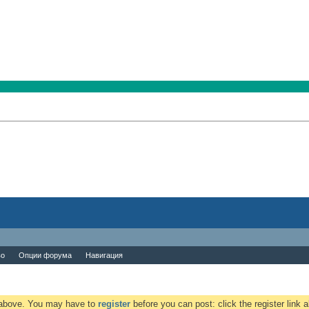
во
Опции форума
Навигация
k above. You may have to
register
before you can post: click the register link