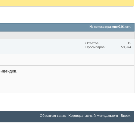
На поиск затрачено
0.01
сек.
Ответов
15
Просмотров
53,974
видендов.
Обратная связь
Корпоративный менеджмент
Вверх