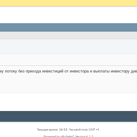
у потоку без прихода инвестиций от инвестора и выплаты инвестору ди
Текущее время:
16:53
. Часовой пояс GMT +4.
Powered by
vBulletin®
Version 4.2.2