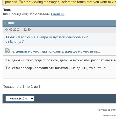
proceed. To start viewing messages, select the forum that you want to visi
Поиск:
Тип: Сообщения; Пользователь:
Елена И.
Поиск
:
04.03.2012,
22:30
Тема:
Революция в мире услуг или самообман?
от
Елена И.
т.е. деньги можно туда положить, дальше можно ими...
т.е. деньги можно туда положить, дальше можно ими расплатиться за 
Т.е. если слесарь получил эти виртуальные деньги, то снять он...
Показано с 1 по 1 из 1
Текущее время
Powered 