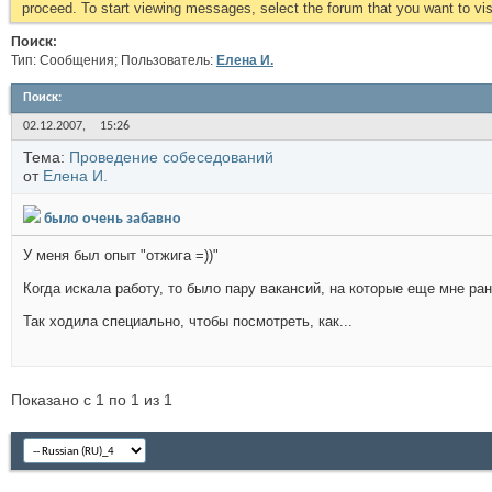
proceed. To start viewing messages, select the forum that you want to visi
Поиск:
Тип: Сообщения; Пользователь:
Елена И.
Поиск
:
02.12.2007,
15:26
Тема:
Проведение собеседований
от
Елена И.
было очень забавно
У меня был опыт "отжига =))"
Когда искала работу, то было пару вакансий, на которые еще мне ра
Так ходила специально, чтобы посмотреть, как...
Показано с 1 по 1 из 1