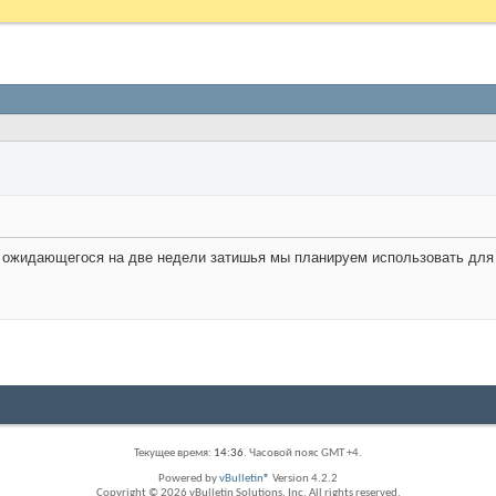
ожидающегося на две недели затишья мы планируем использовать для т
Текущее время:
14:36
. Часовой пояс GMT +4.
Powered by
vBulletin®
Version 4.2.2
Copyright © 2026 vBulletin Solutions, Inc. All rights reserved.