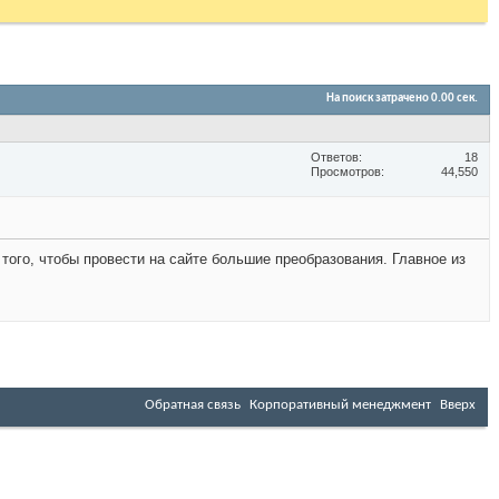
На поиск затрачено
0.00
сек.
Ответов
18
Просмотров
44,550
ого, чтобы провести на сайте большие преобразования. Главное из
Обратная связь
Корпоративный менеджмент
Вверх