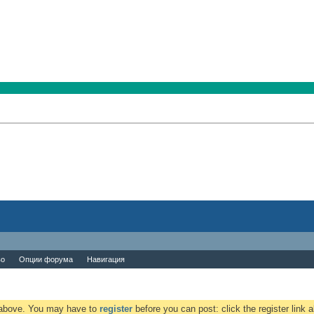
во
Опции форума
Навигация
k above. You may have to
register
before you can post: click the register link