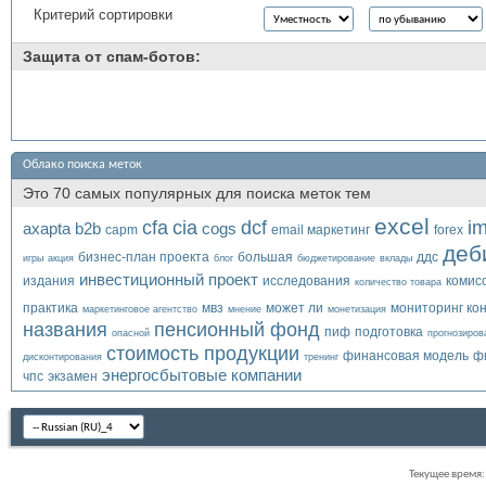
Критерий сортировки
Защита от спам-ботов:
Облако поиска меток
Это 70 самых популярных для поиска меток тем
excel
cfa
cia
dcf
i
axapta
b2b
cogs
capm
email маркетинг
forex
деб
бизнес-план проекта
большая
ддс
игры
акция
блог
бюджетирование
вклады
инвестиционный проект
издания
исследования
комис
количество товара
практика
мвз
может ли
мониторинг ко
маркетинговое агентство
мнение
монетизация
названия
пенсионный фонд
пиф
подготовка
опасной
прогнозиров
стоимость продукции
финансовая модель
ф
дисконтирования
тренинг
энергосбытовые компании
чпс
экзамен
Текущее время