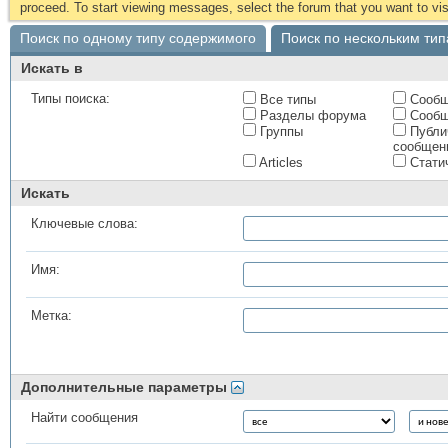
proceed. To start viewing messages, select the forum that you want to visi
Поиск по одному типу содержимого
Поиск по нескольким ти
Искать в
Типы поиска:
Все типы
Сообщ
Разделы форума
Сообщ
Группы
Публи
сообщен
Articles
Стати
Искать
Ключевые слова:
Имя:
Метка:
Дополнительные параметры
Найти сообщения