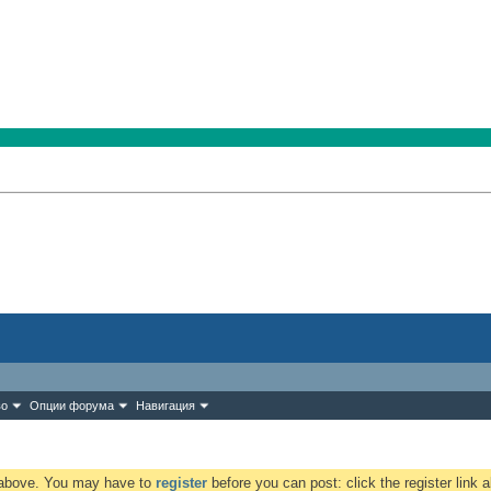
во
Опции форума
Навигация
k above. You may have to
register
before you can post: click the register link