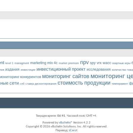
npv
nt
marketing mix 4c
spy
vrx
wacc
level 1
managment
market premium
азартные игры
инвестиционный проект
издания
исследования
атеж
инвестиции
количество това
мониторинг ц
мониторинг сайтов
мониторинг конкурентов
стоимость продукции
ные сети
ф
спб
ставка дисконтирования
темперамент
Текущее время:
06:41
. Часовой пояс GMT +4.
Powered by
vBulletin®
Version 4.2.2
Copyright © 2026 vBulletin Solutions, Inc. All rights reserved.
Перевод:
zCarot