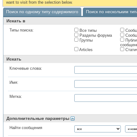
want to visit from the selection below.
Поиск по одному типу содержимого
Поиск по нескольким ти
Искать в
Типы поиска:
Все типы
Сообщ
Разделы форума
Сообщ
Группы
Публи
сообщен
Articles
Стати
Искать
Ключевые слова:
Имя:
Метка:
Дополнительные параметры
Найти сообщения