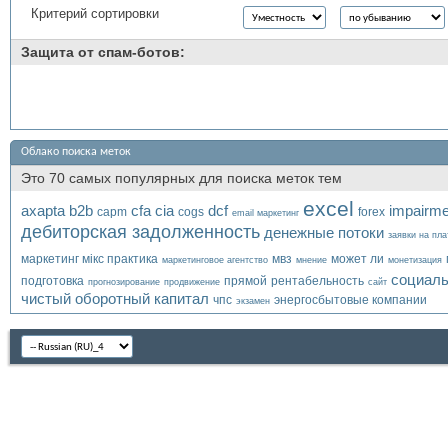
Критерий сортировки
Защита от спам-ботов:
Облако поиска меток
Это 70 самых популярных для поиска меток тем
excel
axapta
b2b
cfa
cia
dcf
impairme
capm
cogs
forex
email маркетинг
дебиторская задолженность
денежные потоки
заявки на пл
маркетинг мікс практика
мвз
может ли
маркетинговое агентство
мнение
монетизация
социаль
подготовка
прямой
рентабельность
прогнозирование
продвижение
сайт
чистый оборотный капитал
чпс
энергосбытовые компании
экзамен