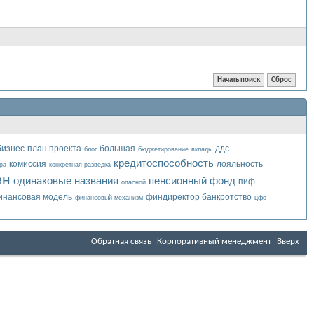
бизнес-план проекта
большая
ддс
блог
бюджетирование
вклады
кредитоспособность
комиссия
лояльность
ра
конкретная разведка
ен
одинаковые названия
пенсионный фонд
пиф
опасной
инансовая модель
финдиректор банкротство
финансовый механизм
цфо
Обратная связь
Корпоративный менеджмент
Вверх