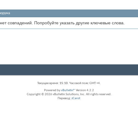
форума
 нет совпадений. Попробуйте указать другие ключевые слова.
Текущее время:
15:10
. Часовой пояс GMT +4.
Powered by
vBulletin®
Version 4.2.2
Copyright © 2026 vBulletin Solutions, Inc. All rights reserved.
Перевод:
zCarot