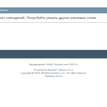
форума
 нет совпадений. Попробуйте указать другие ключевые слова.
Текущее время:
14:46
. Часовой пояс GMT +4.
Powered by
vBulletin®
Version 4.2.2
Copyright © 2026 vBulletin Solutions, Inc. All rights reserved.
Перевод:
zCarot