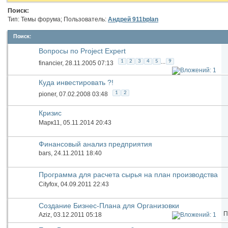
Поиск:
Тип: Темы форума; Пользователь:
Андрей 911bplan
Поиск
:
Вопросы по Project Expert
...
1
2
3
4
5
9
financier
, 28.11.2005 07:13
Куда инвестировать ?!
1
2
pioner
, 07.02.2008 03:48
Кризис
Марк11
, 05.11.2014 20:43
Финансовый анализ предприятия
bars
, 24.11.2011 18:40
Программа для расчета сырья на план производства
Cityfox
, 04.09.2011 22:43
Создание Бизнес-Плана для Организовки
П
Масштабной Вечеринки
Aziz
, 03.12.2011 05:18