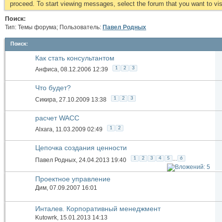
proceed. To start viewing messages, select the forum that you want to visi
Поиск:
Тип: Темы форума; Пользователь:
Павел Родных
Поиск
:
Как стать консультантом
1
2
3
Анфиса
, 08.12.2006 12:39
Что будет?
1
2
3
Сикира
, 27.10.2009 13:38
расчет WACC
1
2
Alxara
, 11.03.2009 02:49
Цепочка создания ценности
...
1
2
3
4
5
6
Павел Родных
, 24.04.2013 19:40
Проектное управление
Дим
, 07.09.2007 16:01
Инталев. Корпоративный менеджмент
Kutowrk
, 15.01.2013 14:13