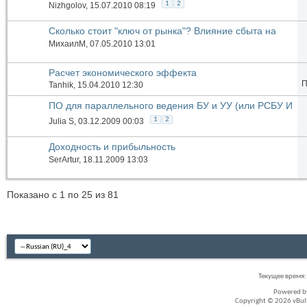
1
2
Nizhgolov
, 15.07.2010 08:19
Сколько стоит "ключ от рынка"? Влияние сбыта на
акционерную стоимость.
МихаилМ
, 07.05.2010 13:01
Расчет экономического эффекта
П
Tanhik
, 15.04.2010 12:30
ПО для параллельного ведения БУ и УУ (или РСБУ И
МСФО)
1
2
Julia S
, 03.12.2009 00:03
Доходность и прибыльность
SerArtur
, 18.11.2009 13:03
Показано с 1 по 25 из 81
Текущее время
Powered 
Copyright © 2026 vBullet