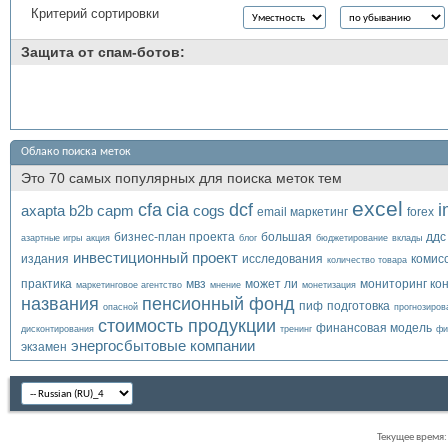
Критерий сортировки
Защита от спам-ботов:
Облако поиска меток
Это 70 самых популярных для поиска меток тем
excel
cfa
cia
dcf
i
axapta
b2b
capm
cogs
email маркетинг
forex
бизнес-план проекта
большая
ддс
азартные игры
акция
блог
бюджетирование
вклады
инвестиционный проект
издания
исследования
комис
количество товара
практика
мвз
может ли
мониторинг ко
маркетинговое агентство
мнение
монетизация
названия
пенсионный фонд
пиф
подготовка
опасной
прогнозиров
стоимость продукции
финансовая модель
дисконтирования
тренинг
фи
энергосбытовые компании
экзамен
Текущее время