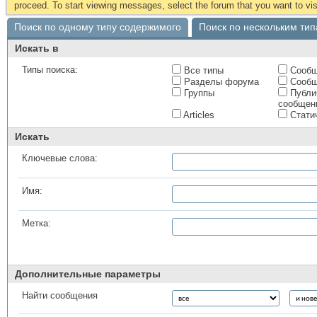
proceed. To start viewing messages, select the forum that you want to visi
Поиск по одному типу содержимого
Поиск по нескольким ти
Искать в
Типы поиска:
Все типы
Сообщ
Разделы форума
Сообщ
Группы
Публи
сообщен
Articles
Стати
Искать
Ключевые слова:
Имя:
Метка:
Дополнительные параметры
Найти сообщения