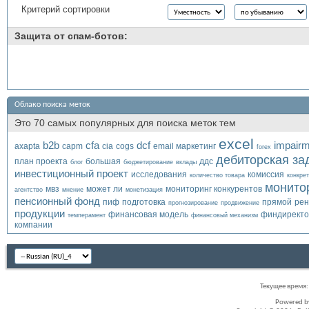
Критерий сортировки
Защита от спам-ботов:
Облако поиска меток
Это 70 самых популярных для поиска меток тем
excel
b2b
cfa
dcf
impair
axapta
capm
cia
cogs
email маркетинг
forex
дебиторская за
план проекта
большая
ддс
блог
бюджетирование
вклады
инвестиционный проект
исследования
комиссия
количество товара
конкре
монито
мвз
может ли
мониторинг конкурентов
агентство
мнение
монетизация
пенсионный фонд
пиф
подготовка
прямой
рен
прогнозирование
продвижение
продукции
финансовая модель
финдиректо
темперамент
финансовый механизм
компании
Текущее время
Powered 