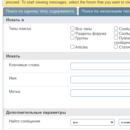
proceed. To start viewing messages, select the forum that you want to visi
Поиск по одному типу содержимого
Поиск по нескольким ти
Искать в
Типы поиска:
Все типы
Сообщ
Разделы форума
Сообщ
Группы
Публи
сообщен
Articles
Стати
Искать
Ключевые слова:
Имя:
Метка:
Дополнительные параметры
Найти сообщения